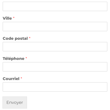
r
s
s
t
t
Ville
*
Code postal
*
Téléphone
*
Courriel
*
Envoyer