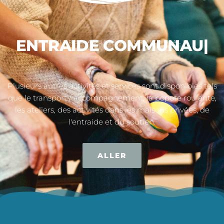
AA
|
ENTRAIDE
DÉCOUVREZ AUSSI LE SERVICE HALO
COMMUNAUTAIRE
|
Plusieurs autres activités et services sont disponibles tels
que le transport / accompagnement, la popote roulante,
les ateliers, des activités dans les maisons privées, de
l'entraide et du soutien.
ALLER