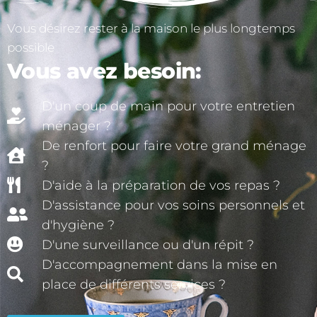
Vous désirez rester à la maison le plus longtemps
possible
Vous avez besoin:
D'un coup de main pour votre entretien
ménager ?
De renfort pour faire votre grand ménage
?
D'aide à la préparation de vos repas ?
D'assistance pour vos soins personnels et
d'hygiène ?
D'une surveillance ou d'un répit ?
D'accompagnement dans la mise en
place de différents services ?