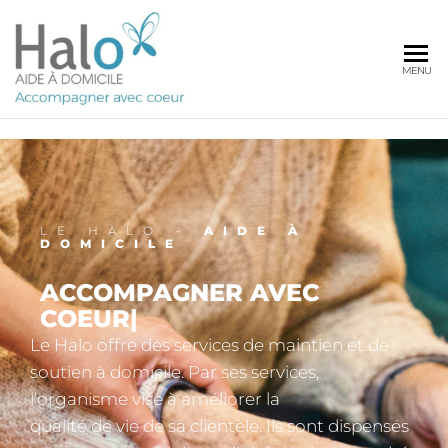
AIDE A
MENU
DOMICILE
LE HALO -
AIDE À
DOMICILE
ACCOMPAGNER AVEC
COEUR
|
Le Halo offre des services de maintien et de
soutien à domicile. Par ses services,
l’organisme vise à améliorer la
qualité de vie de sa clientèle. Ils sont dispensés